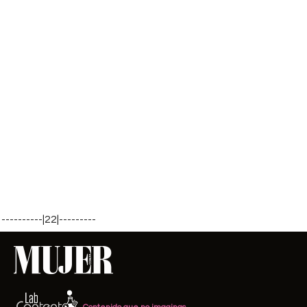
----------|22|---------