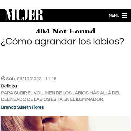
Pasar al contenido principal
MENU
MODA
BELLEZA
¿Cómo agrandar los labios?
BIENESTAR
ACTUALIDAD
LIFESTYLE
PARA PADRES
ENTRETENIMIENTO
Sáb, 09/10/2022 - 11:46
Belleza
EMPODERAMIENTO
PARA SUBIR EL VOLUMEN DE LOS LABIOS MÁS ALLÁ DEL
Brecha salarial por género se ubica en 5.77% a favor de los hombres
DELINEADO DE LABIOS ESTÁ EN EL ILUMINADOR.
Brenda Suseth Flores