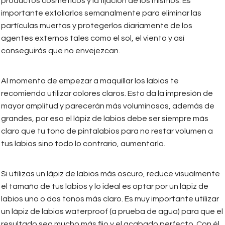
productos cosméticos y la fijación de los mismos. Es
importante exfoliarlos semanalmente para eliminar las
partículas muertas y protegerlos diariamente de los
agentes externos tales como el sol, el viento y así
conseguirás que no envejezcan.
Al momento de empezar a maquillar los labios te
recomiendo utilizar colores claros. Esto da la impresión de
mayor amplitud y parecerán más voluminosos, además de
grandes, por eso el lápiz de labios debe ser siempre más
claro que tu tono de pintalabios para no restar volumen a
tus labios sino todo lo contrario, aumentarlo.
Si utilizas un lápiz de labios más oscuro, reduce visualmente
el tamaño de tus labios y lo ideal es optar por un lápiz de
labios uno o dos tonos más claro. Es muy importante utilizar
un lápiz de labios waterproof (a prueba de agua) para que el
resultado sea mucho más fijo y el acabado perfecto. Con él,