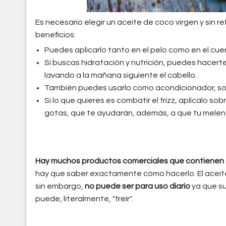
Es necesario elegir un aceite de coco virgen y sin r
beneficios:
Puedes aplicarlo tanto en el pelo como en el cuer
Si buscas hidratación y nutrición, puedes hacert
lavando a la mañana siguiente el cabello.
También puedes usarlo como acondicionador, sob
Si lo que quieres es combatir el frizz, aplícalo so
gotas, que te ayudarán, además, a que tu melena l
Hay muchos productos comerciales que contienen est
hay que saber exactamente cómo hacerlo. El aceite
sin embargo,
no puede ser para uso diario
ya que su
puede, literalmente, "freír".