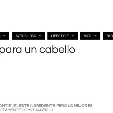
R
ACTUALIDAD
LIFESTYLE
VIDA
BL
para un cabello
TIENEN ESTE INGREDIENTE, PERO LO MEJOR ES
ACTAMENTE CÓMO HACERLO.