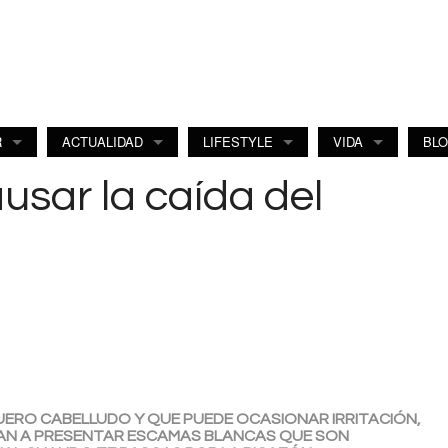
R
ACTUALIDAD
LIFESTYLE
VIDA
BL
usar la caída del
CUERO CABELLUDO Y QUE PUEDE OCASIONAR IRRITACIÓN,
AN A PRESENTAR ESCAMAS BLANCAS QUE SON