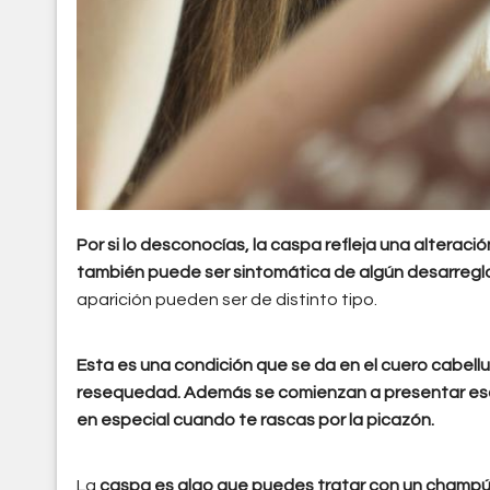
Por si lo desconocías, la caspa refleja una alterac
también puede ser sintomática de algún desarreglo
aparición pueden ser de distinto tipo.
Esta es una condición que se da en el cuero cabell
resequedad. Además se comienzan a presentar esc
en especial cuando te rascas por la picazón.
La
caspa es algo que puedes tratar con un champú