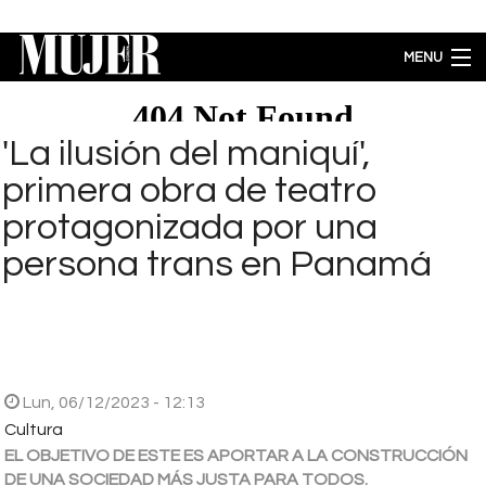
Pasar al contenido principal
MENU
MODA
BELLEZA
'La ilusión del maniquí',
BIENESTAR
primera obra de teatro
ACTUALIDAD
protagonizada por una
LIFESTYLE
persona trans en Panamá
PARA PADRES
ENTRETENIMIENTO
EMPODERAMIENTO
Brecha salarial por género se ubica en 5.77% a favor de los hombres
Lun, 06/12/2023 - 12:13
Cultura
EL OBJETIVO DE ESTE ES APORTAR A LA CONSTRUCCIÓN
DE UNA SOCIEDAD MÁS JUSTA PARA TODOS.