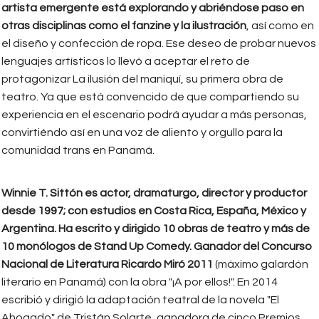
artista emergente está explorando y abriéndose paso en
otras disciplinas como el fanzine y la ilustración
, así como en
el diseño y confección de ropa. Ese deseo de probar nuevos
lenguajes artísticos lo llevó a aceptar el reto de
protagonizar La ilusión del maniquí, su primera obra de
teatro. Ya que está convencido de que compartiendo su
experiencia en el escenario podrá ayudar a más personas,
convirtiéndo así en una voz de aliento y orgullo para la
comunidad trans en Panamá.
Winnie T. Sittón es actor, dramaturgo, director y productor
desde 1997; con estudios en Costa Rica, España, México y
Argentina. Ha escrito y dirigido 10 obras de teatro y más de
10 monólogos de Stand Up Comedy.
Ganador del Concurso
Nacional de Literatura Ricardo Miró 2011
(máximo galardón
literario en Panamá) con la obra "¡A por ellos!". En 2014
escribió y dirigió la adaptación teatral de la novela "El
Ahogado" de Tristán Solarte, ganadora de cinco Premios