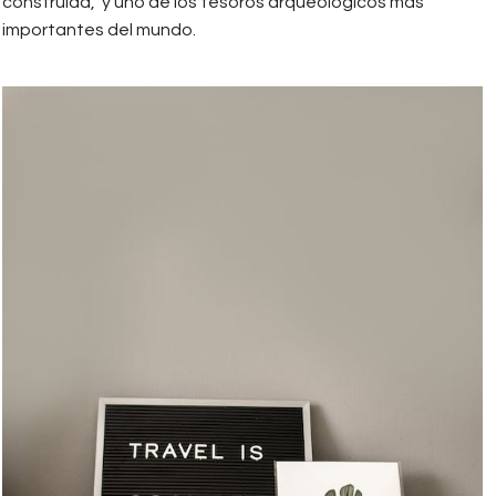
construida, ​ y uno de los tesoros arqueológicos más
importantes del mundo.
viajeros.jpeg