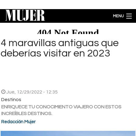
Pasar al contenido principal
MENU
MODA
BELLEZA
4 maravillas antiguas que
BIENESTAR
deberías visitar en 2023
ACTUALIDAD
LIFESTYLE
PARA PADRES
ENTRETENIMIENTO
EMPODERAMIENTO
Jue, 12/29/2022 - 12:35
Brecha salarial por género se ubica en 5.77% a favor de los hombres
Destinos
ENRIQUECE TU CONOCIMIENTO VIAJERO CON ESTOS
INCREÍBLES DESTINOS.
Redacción Mujer