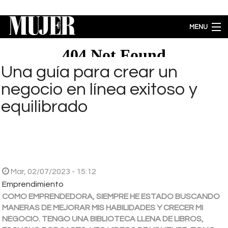
Pasar al contenido principal
MENU
MODA
BELLEZA
Una guía para crear un
BIENESTAR
negocio en línea exitoso y
ACTUALIDAD
equilibrado
LIFESTYLE
PARA PADRES
ENTRETENIMIENTO
EMPODERAMIENTO
Brecha salarial por género se ubica en 5.77% a favor de los hombres
Mar, 02/07/2023 - 15:12
Emprendimiento
COMO EMPRENDEDORA, SIEMPRE HE ESTADO BUSCANDO
MANERAS DE MEJORAR MIS HABILIDADES Y CRECER MI
NEGOCIO. TENGO UNA BIBLIOTECA LLENA DE LIBROS,