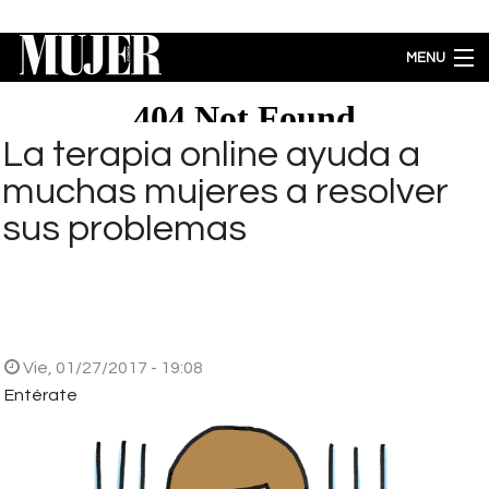
Pasar al contenido principal
MENU
MODA
BELLEZA
La terapia online ayuda a
BIENESTAR
muchas mujeres a resolver
ACTUALIDAD
sus problemas
LIFESTYLE
PARA PADRES
ENTRETENIMIENTO
EMPODERAMIENTO
Brecha salarial por género se ubica en 5.77% a favor de los hombres
Vie, 01/27/2017 - 19:08
Entérate