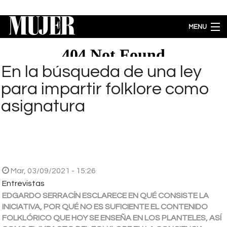
Pasar al contenido principal
MENU
MODA
BELLEZA
En la búsqueda de una ley
BIENESTAR
para impartir folklore como
ACTUALIDAD
asignatura
LIFESTYLE
PARA PADRES
ENTRETENIMIENTO
EMPODERAMIENTO
Brecha salarial por género se ubica en 5.77% a favor de los hombres
Mar, 03/09/2021 - 15:26
Entrevistas
EDGARDO SERRACÍN ESCLARECE EN QUÉ CONSISTE LA
INICIATIVA, POR QUÉ NO ES SUFICIENTE EL CONTENIDO
FOLKLÓRICO QUE HOY SE ENSEÑA EN LOS PLANTELES, ASÍ