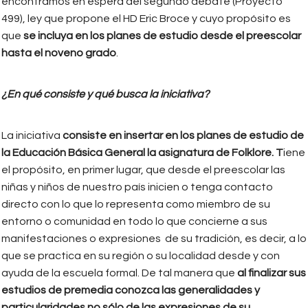
encontramos en espera del segundo debate (Proyecto
499), ley que propone el HD Eric Broce y cuyo propósito es
que
se incluya en los planes de estudio desde el preescolar
hasta el noveno grado
.
¿En qué consiste y qué busca la iniciativa?
La iniciativa
consiste en insertar en los planes de estudio de
la Educación Básica General la asignatura de Folklore. T
iene
el propósito, en primer lugar, que desde el preescolar las
niñas y niños de nuestro país inicien o tenga contacto
directo con lo que lo representa como miembro de su
entorno o comunidad en todo lo que concierne a sus
manifestaciones o expresiones de su tradición, es decir, a lo
que se practica en su región o su localidad desde y con
ayuda de la escuela formal. De tal manera que
al finalizar sus
estudios de premedia conozca las generalidades y
particularidades no sólo de las expresiones de su