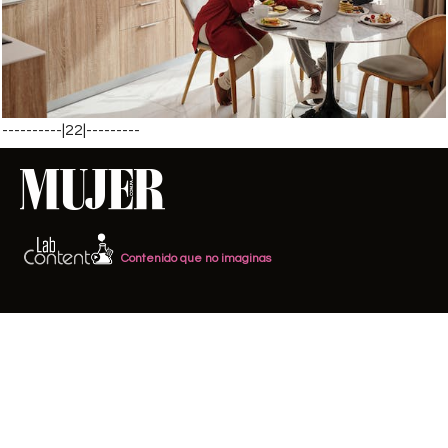
----------|22|---------
Contenido que no imaginas