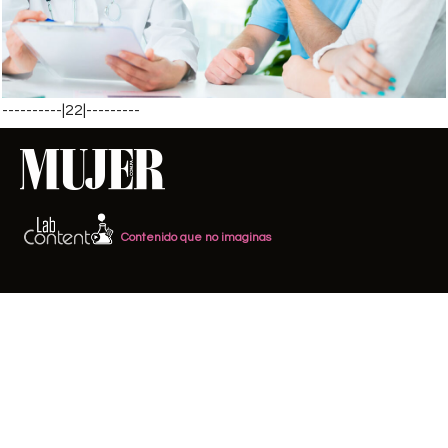
----------|22|---------
Contenido que no imaginas