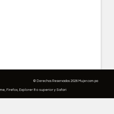
© Derechos Reservados 2026 Mujer.com.pa
ome,
Firefox
,
Explorer 8 o superior
y
Safari