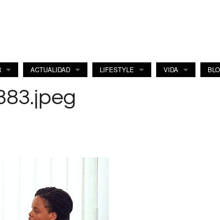
R
ACTUALIDAD
LIFESTYLE
VIDA
BL
383.jpeg