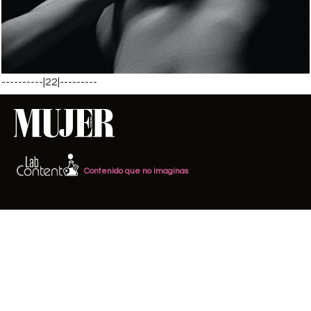
----------|22|---------
Contenido que no imaginas