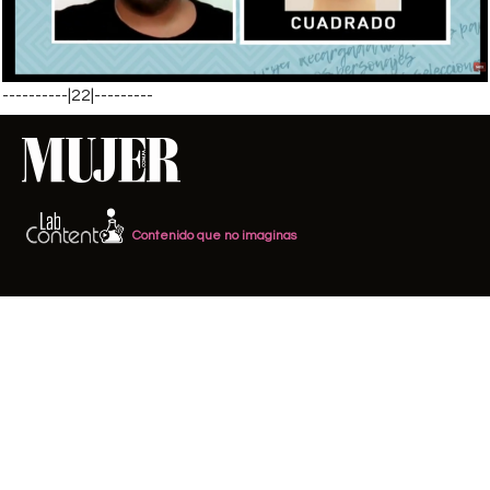
----------|22|---------
Contenido que no imaginas