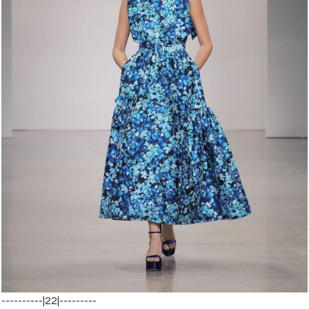
----------|22|---------