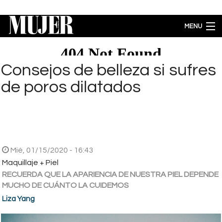
Pasar al contenido principal
MENU
MODA
BELLEZA
Consejos de belleza si sufres
BIENESTAR
de poros dilatados
ACTUALIDAD
LIFESTYLE
PARA PADRES
ENTRETENIMIENTO
EMPODERAMIENTO
Mié, 01/15/2020 - 16:43
Brecha salarial por género se ubica en 5.77% a favor de los hombres
Maquillaje + Piel
RECUERDA QUE LA APARIENCIA DE NUESTRA PIEL DEPENDE
MUCHO DE CUÁNTO LA CUIDEMOS
Liza Yang