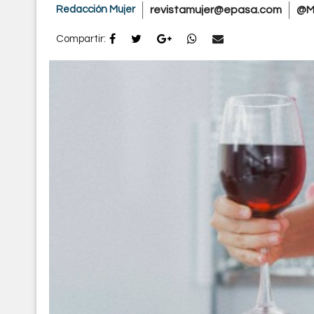
Redacción Mujer
revistamujer@epasa.com
@M
Compartir: