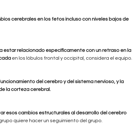
os cerebrales en los fetos incluso con niveles bajos de
ría estar relacionado específicamente con un retraso en la
rcada
en los lóbulos frontal y occipital, considera el equipo.
uncionamiento del cerebro y del sistema nervioso, y la
 de la corteza cerebral.
r esos cambios estructurales al desarrollo del cerebro
l grupo quiere hacer un seguimiento del grupo.