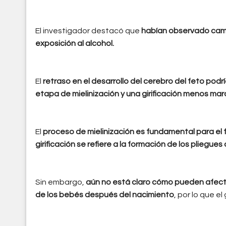
El investigador destacó que
habían observado cambi
exposición al alcohol.
El
retraso en el desarrollo del cerebro del feto pod
etapa de mielinización y una girificación menos ma
El
proceso de mielinización es fundamental para el f
girificación se refiere a la formación de los pliegues
Sin embargo,
aún no está claro cómo pueden afecta
de los bebés después del nacimiento
, por lo que e