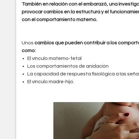
También en relación con el embarazó, una investi
provocar cambios en la estructura y el funcionamien
con el comportamiento materno.
Unos
cambios que pueden contribuir a los comport
como:
El vínculo materno-fetal
Los comportamientos de anidación
La capacidad de respuesta fisiológica a las seña
El vínculo madre-hijo.
pexels-photo-3270224.