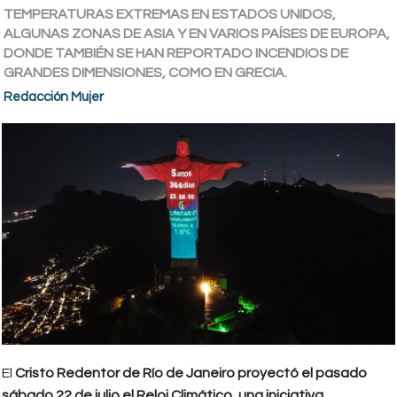
TEMPERATURAS EXTREMAS EN ESTADOS UNIDOS,
ALGUNAS ZONAS DE ASIA Y EN VARIOS PAÍSES DE EUROPA,
DONDE TAMBIÉN SE HAN REPORTADO INCENDIOS DE
GRANDES DIMENSIONES, COMO EN GRECIA.
Redacción Mujer
El
Cristo Redentor de Río de Janeiro proyectó el pasado
sábado 22 de julio el Reloj Climático, una iniciativa