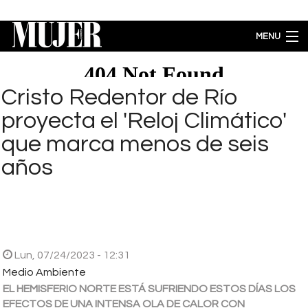
Pasar al contenido principal
MENU
MODA
BELLEZA
Cristo Redentor de Río
BIENESTAR
proyecta el 'Reloj Climático'
ACTUALIDAD
que marca menos de seis
LIFESTYLE
años
PARA PADRES
ENTRETENIMIENTO
EMPODERAMIENTO
Brecha salarial por género se ubica en 5.77% a favor de los hombres
Lun, 07/24/2023 - 12:31
Medio Ambiente
EL HEMISFERIO NORTE ESTÁ SUFRIENDO ESTOS DÍAS LOS
EFECTOS DE UNA INTENSA OLA DE CALOR CON