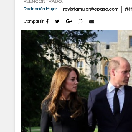
REENCONTRADO.
Redacción Mujer
revistamujer@epasa.com
@M
Compartir: