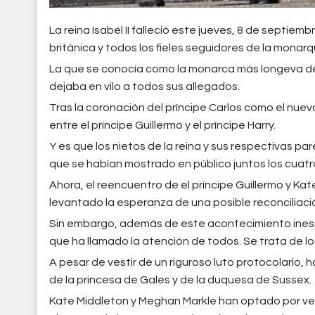
La reina Isabel II falleció este jueves, 8 de septiem
británica y todos los fieles seguidores de la mona
La que se conocía como la monarca más longeva de
dejaba en vilo a todos sus allegados.
Tras la coronación del príncipe Carlos como el nuev
entre el príncipe Guillermo y el príncipe Harry.
Y es que los nietos de la reina y sus respectivas pa
que se habían mostrado en público juntos los cuatr
Ahora, el reencuentro de el príncipe Guillermo y Ka
levantado la esperanza de una posible reconciliació
Sin embargo, además de este acontecimiento ines
que ha llamado la atención de todos. Se trata de l
A pesar de vestir de un riguroso luto protocolario, h
de la princesa de Gales y de la duquesa de Sussex.
Kate Middleton y Meghan Markle han optado por vest