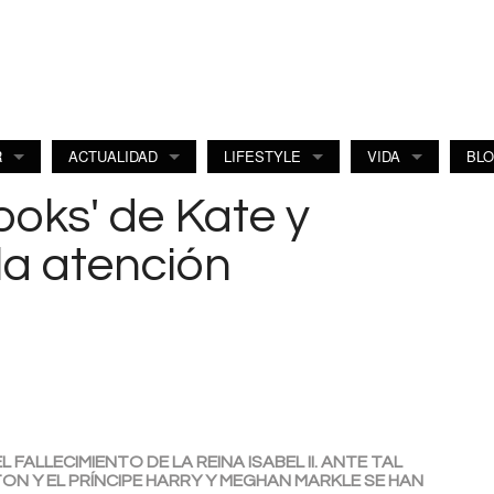
R
ACTUALIDAD
LIFESTYLE
VIDA
BL
looks' de Kate y
a atención
 FALLECIMIENTO DE LA REINA ISABEL II. ANTE TAL
TON Y EL PRÍNCIPE HARRY Y MEGHAN MARKLE SE HAN