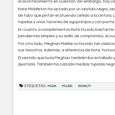
el acontecimiento en cuestión. Sin embargo, hay va
Kate Middleton ha optado por un vestido negro, lar
de tubo que pintan el atuendo ceñido a la cintura.
tupidas y unos tacones de aguja bajos y con punta.
En cuanto a complementos Kate ha sido bastante c
pendientes simples y su anillo de compromiso, el cu
Por otro lado, Meghan Markle no ha sido tan clásic
sus favoritos. Además, a diferencia de Kate, ha lu
El vestido que lucía Meghan también iba entallado 
ajustada. También ha calzado medias tupidas neg
ETIQUETAS:
MODA
MUJER
ROYALTY