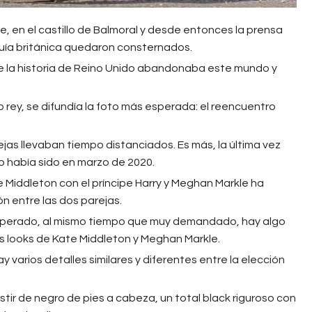
bre, en el castillo de Balmoral y desde entonces la prensa
rquía británica quedaron consternados.
 la historia de Reino Unido abandonaba este mundo y
o rey, se difundía la foto más esperada: el reencuentro
rejas llevaban tiempo distanciados. Es más, la última vez
o había sido en marzo de 2020.
te Middleton con el príncipe Harry y Meghan Markle ha
n entre las dos parejas.
perado, al mismo tiempo que muy demandado, hay algo
os looks de Kate Middleton y Meghan Markle.
ay varios detalles similares y diferentes entre la elección
ir de negro de pies a cabeza, un total black riguroso con