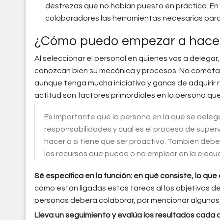
destrezas que no habían puesto en práctica. En
colaboradores las herramientas necesarias para
¿Cómo puedo empezar a hace
Al seleccionar el personal en quienes vas a delegar
conozcan bien su mecánica y procesos. No cometas 
aunque tenga mucha iniciativa y ganas de adquirir 
actitud son factores primordiales en la persona qu
Es importante que la persona en la que se delega
responsabilidades y cuál es el proceso de supervisi
hacer o si tiene que ser proactivo. También deb
los recursos que puede o no emplear en la ejecuc
Sé específica en la función: en qué consiste, lo q
cómo están ligadas estas tareas al los objetivos 
personas deberá colaborar, por mencionar algunos
Lleva un seguimiento y evalúa los resultados cada 