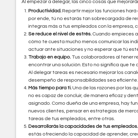
Al empezar a delegar, las cinco cosas que mejorará
Productividad.
Repartir mejor las funciones har
por ende, tú no estarás tan sobrecargada de res
integras más a tus empleados con la empresa, 
Se reduce el nivel de estrés.
Cuando empieces a 
cómo te cuesta mucho menos comunicar las indi
actuar ante situaciones y no esperar que tú es
Trabajo en equipo.
Tus colaboradores al tener 
encontrar una solución. Esto no significa que te 
Al delegar tareas es necesario mejorar los cana
desempeño de responsabilidades sea eficiente
Más tiempo para ti.
Una de las razones por las q
no es capaz de concluir, de manera eficaz y dentro
asignado. Como dueña de una empresa, hay funci
nuevos clientes, pensar en estrategias de mercad
tareas de tus empleados, entre otras.
Desarrollarás la capacidades de tus empleados
estás ofreciendo la capacidad de aprender, crec