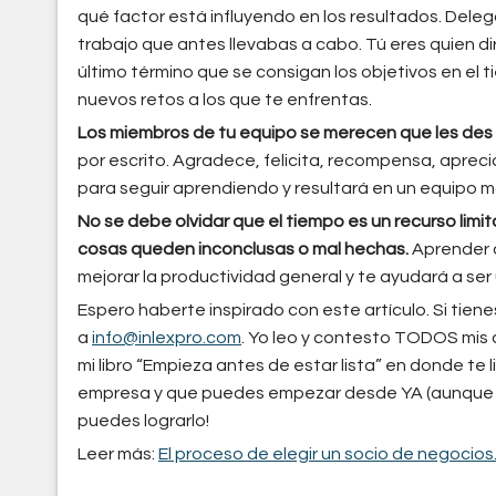
qué factor está influyendo en los resultados. Del
trabajo que antes llevabas a cabo. Tú eres quien d
último término que se consigan los objetivos en el
nuevos retos a los que te enfrentas.
Los miembros de tu equipo se merecen que les des c
por escrito. Agradece, felicita, recompensa, aprecia
para seguir aprendiendo y resultará en un equipo m
No se debe olvidar que el tiempo es un recurso lim
cosas queden inconclusas o mal hechas.
Aprender a
mejorar la productividad general y te ayudará a ser 
Espero haberte inspirado con este artículo. Si tien
a
info@inlexpro.com
. Yo leo y contesto TODOS mis
mi libro “Empieza antes de estar lista” en donde te 
empresa y que puedes empezar desde YA (aunque e
puedes lograrlo!
Leer más:
El proceso de elegir un socio de negocio