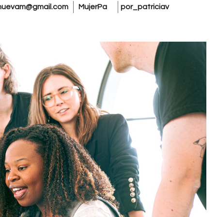
llanuevam@gmail.com
MujerPa
por_patriciav