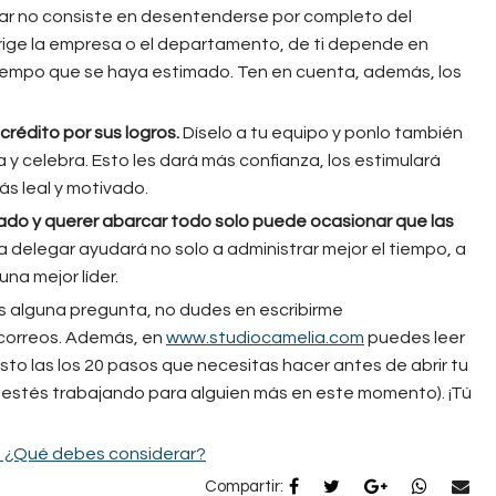
egar no consiste en desentenderse por completo del
irige la empresa o el departamento, de ti depende en
 tiempo que se haya estimado. Ten en cuenta, además, los
rédito por sus logros.
Díselo a tu equipo y ponlo también
 y celebra. Esto les dará más confianza, los estimulará
ás leal y motivado.
itado y querer abarcar todo solo puede ocasionar que las
 delegar ayudará no solo a administrar mejor el tiempo, a
una mejor líder.
es alguna pregunta, no dudes en escribirme
 correos. Además, en
www.studiocamelia.
com
puedes leer
listo las los 20 pasos que necesitas hacer antes de abrir tu
stés trabajando para alguien más en este momento). ¡Tú
s. ¿Qué debes considerar?
Compartir: