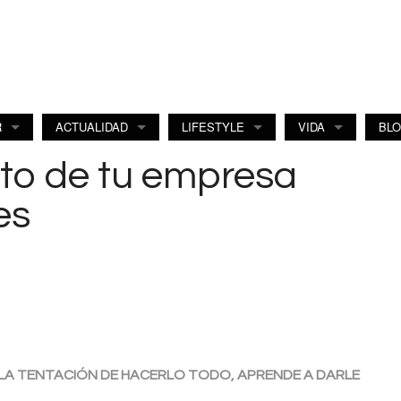
R
ACTUALIDAD
LIFESTYLE
VIDA
BL
nto de tu empresa
es
 LA TENTACIÓN DE HACERLO TODO, APRENDE A DARLE