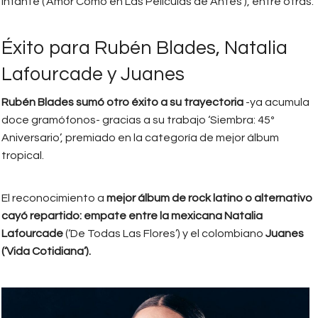
Infante (‘Amor Como en Las Películas de Antes’), entre otras.
Éxito para Rubén Blades, Natalia
Lafourcade y Juanes
Rubén Blades sumó otro éxito a su trayectoria
-ya acumula
doce gramófonos- gracias a su trabajo ‘Siembra: 45º
Aniversario’, premiado en la categoría de mejor álbum
tropical.
El reconocimiento a
mejor álbum de rock latino o alternativo
cayó repartido: empate entre la mexicana Natalia
Lafourcade
(‘De Todas Las Flores’) y el colombiano
Juanes
(‘Vida Cotidiana’).
natalia_lafourcade.jpg