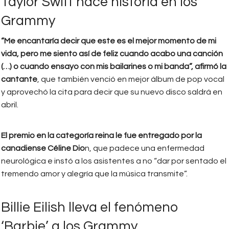
Taylor Swift hace historia en los
Grammy
“Me encantaría decir que este es el mejor momento de mi
vida, pero me siento así de feliz cuando acabo una canción
(…) o cuando ensayo con mis bailarines o mi banda”, afirmó la
cantante
, que también venció en mejor álbum de pop vocal
y aprovechó la cita para decir que su nuevo disco saldrá en
abril.
El premio en la categoría reina le fue entregado por la
canadiense Céline Dio
n, que padece una enfermedad
neurológica e instó a los asistentes a no “dar por sentado el
tremendo amor y alegría que la música transmite”.
Billie Eilish lleva el fenómeno
‘Barbie’ a los Grammy