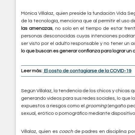
Mónica Villalaz, quien preside la fundación Vida S
de la tecnología, menciona que al permitir el uso d
las amenazas
, no solo en el tiempo de estar fren
personas desconocidas cuyas intenciones podrían n
ser visto por el adulto responsable y no tener u
lo que buscan es generar confianza para lograr un o
Leer más:
El costo de contagiarse de la COVID-19
Según Villalaz, la tendencia de los chicos y chicas
generando videos para sus redes sociales, lo que l
expuestos a riesgos como el
grooming
(engaño ped
sexual, erótico o pornográfico mediante dispositivo
Villalaz, quien es
coach
de padres en disciplina po