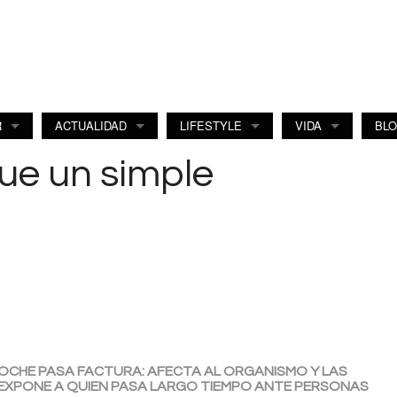
R
ACTUALIDAD
LIFESTYLE
VIDA
BL
que un simple
CHE PASA FACTURA: AFECTA AL ORGANISMO Y LAS
 EXPONE A QUIEN PASA LARGO TIEMPO ANTE PERSONAS