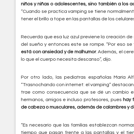
niños y niñas o adolescentes, sino también a los a
“Cuando se practica vamping se tiene normalmente
tener el brillo a tope en las pantallas de los celulares
Recuerda que esa luz azul previene la creación de 
del sueño y entonces este se rompe. “Por eso se t
está con ansiedad y de malhumor
. Además, el cere
lo que el cuerpo necesita descanso”, dijo.
Por otro lado, las pediatras españolas María Al
“Trasnochando con internet: el vamping” destacan q
trae como consecuencia que se dé un cambio en l
hermanos, amigos e incluso profesores, pues
hay 
de cabeza o musculares, además de calambres y d
“Es necesario que las familias establezcan normas 
tiempo que pasan frente a las pantallas y el tie