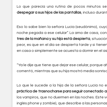
Lo que parecía una rutina de pocos minutos s
despegar a sus hijos de las pantallas
, incluso duran
Eso lo sabe bien la señora Lucía (seudónimo), cuya
noche pegada a ese celular”. La ama de casa, co
tres de la mañana y su hija está despierta
, situaci
peor, es que en el día se despierta tarde y si tien
en casa o simplemente se acuesta a dormir en el as
“Ya le dije que tiene que dejar ese celular, porque
comentó, mientras que su hija mostró media sonrisa
Lo que le sucede a la hija de la señora Lucía n
práctica de trasnocharse para seguir conectado al 
los vampiros, que no duermen en las noches. Este v
inglés phone y zombie), que describe a las personas 