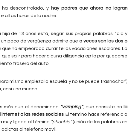
e ha descontrolado, y
hay padres que ahora no logran
te altas horas de la noche.
 hija de 13 años está, según sus propias palabras: “día y
n un poco de vergüenza admite que
a veces son las dos o
ón que ha empeorado durante las vacaciones escolares. Lo
en que salir para hacer alguna diligencia opta por quedarse
iento trasero del auto.
 ahora mismo empieza la escuela y no se puede trasnochar”,
, casi una mueca.
o es más que el denominado
“vamping”
, que consiste en
la
internet o las redes sociales
. El término hace referencia a
a muy ligado al término
“phonbie”
(unión de las palabras en
adictas al teléfono móvil.