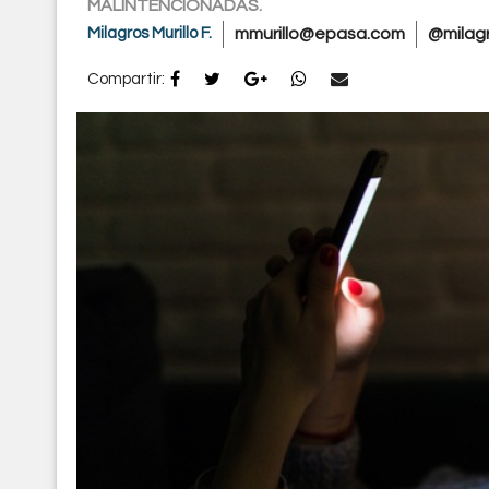
MALINTENCIONADAS.
Milagros Murillo F.
mmurillo@epasa.com
@milag
Compartir: