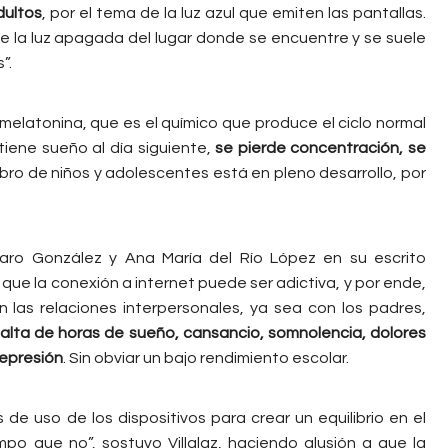
dultos
, por el tema de la luz azul que emiten las pantallas.
 la luz apagada del lugar donde se encuentre y se suele
”.
melatonina, que es el químico que produce el ciclo normal
iene sueño al día siguiente,
se pierde concentración, se
bro de niños y adolescentes está en pleno desarrollo, por
faro González y Ana María del Río López en su escrito
ue la conexión a internet puede ser adictiva, y por ende,
as relaciones interpersonales, ya sea con los padres,
falta de horas de sueño, cansancio, somnolencia, dolores
epresión
. Sin obviar un bajo rendimiento escolar.
de uso de los dispositivos para crear un equilibrio en el
mpo que no”, sostuvo Villalaz, haciendo alusión a que la