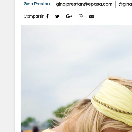
Gina Prestán
gina.prestan@epasa.com
@gina
Compartir: