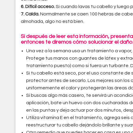
6. Difícil acceso.
Si cuando lavas tu cabello y luego 
7. Caída.
Normalmente se caen 100 hebras de cabello
almohada, algo no está bien.
Si después de leer esta información, present
entonces te diremos cómo solucionar el daño
Una vez a la semana usa un tratamiento a vapor, 
Protege tus manos con guantes de látex y extrae 
tratamiento puesto) como si fuera un turbante. D
Si tu cabello está seco, por el uso constante de 
protector antes de secarlo. Los mejores son los 
uniformemente el calor y protegerán las áreas d
Si buscas algo más casero, te servirá un acondic
aplicación, bate un huevo con dos cucharadas de 
en las puntas y deja actuar por dos minutos, d
Utiliza vitamina E en el tratamiento, agrega seis
reestructurar tu cabello dejándolo brillante y sua
Otro remedio que puedes hacer en casa es uno a