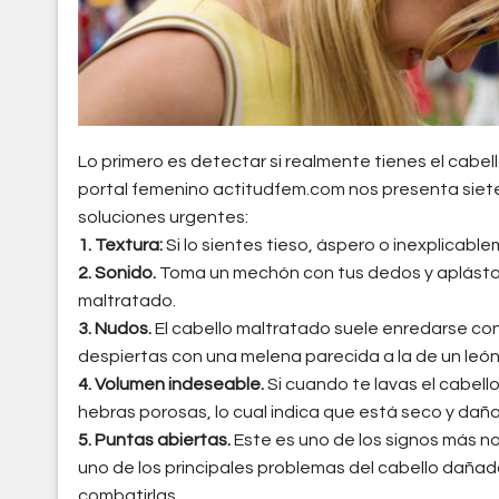
Lo primero es detectar si realmente tienes el cabell
portal femenino actitudfem.com nos presenta siete 
soluciones urgentes:
1. Textura:
Si lo sientes tieso, áspero o inexplicabl
2. Sonido.
Toma un mechón con tus dedos y aplástalo e
maltratado.
3. Nudos.
El cabello maltratado suele enredarse con
despiertas con una melena parecida a la de un león
4. Volumen indeseable.
Si cuando te lavas el cabell
hebras porosas, lo cual indica que está seco y dañ
5. Puntas abiertas.
Este es uno de los signos más not
uno de los principales problemas del cabello daña
combatirlas.