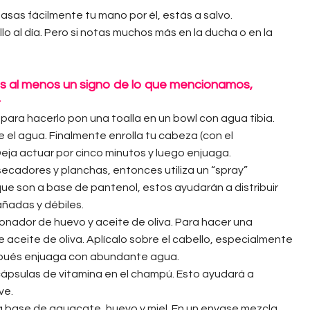
pasas fácilmente tu mano por él, estás a salvo.
 al día. Pero si notas muchos más en la ducha o en la
as al menos un signo de lo que mencionamos,
.
para hacerlo pon una toalla en un bowl con agua tibia.
el agua. Finalmente enrolla tu cabeza (con el
eja actuar por cinco minutos y luego enjuaga.
secadores y planchas, entonces utiliza un “spray”
que son a base de pantenol, estos ayudarán a distribuir
añadas y débiles.
ionador de huevo y aceite de oliva. Para hacer una
aceite de oliva. Aplícalo sobre el cabello, especialmente
espués enjuaga con abundante agua.
 cápsulas de vitamina en el champú. Esto ayudará a
ve.
 base de aguacate, huevo y miel. En un envase mezcla