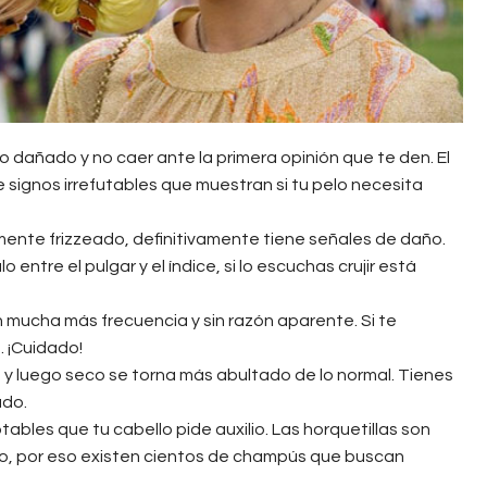
o dañado y no caer ante la primera opinión que te den. El
signos irrefutables que muestran si tu pelo necesita
emente frizzeado, definitivamente tiene señales de daño.
ntre el pulgar y el índice, si lo escuchas crujir está
 mucha más frecuencia y sin razón aparente. Si te
. ¡Cuidado!
o y luego seco se torna más abultado de lo normal. Tienes
ado.
ables que tu cabello pide auxilio. Las horquetillas son
do, por eso existen cientos de champús que buscan