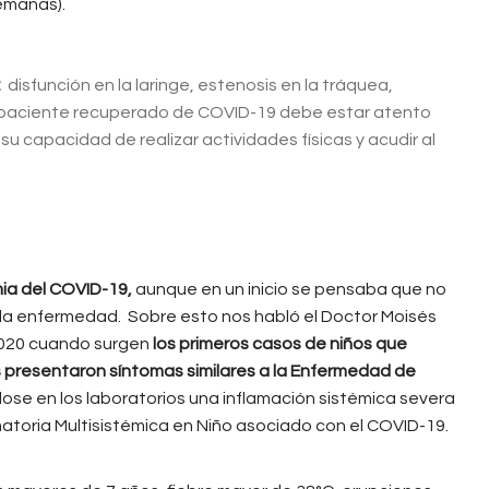
emanas).
:
disfunción en la laringe, estenosis en la tráquea,
l paciente recuperado de COVID-19 debe estar atento
su capacidad de realizar actividades físicas y acudir al
ia del COVID-19,
aunque en un inicio se pensaba que no
 la enfermedad. Sobre esto nos habló el Doctor Moisés
 2020 cuando surgen
los primeros casos de niños que
presentaron síntomas similares a la Enfermedad de
ndose en los laboratorios una inflamación sistémica severa
toria Multisistémica en Niño asociado con el COVID-19.