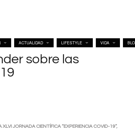
R
ACTUALIDAD
LIFESTYLE
VIDA
BL
der sobre las
-19
XLVI JORNADA CIENTÍFICA “EXPERIENCIA COVID-19”,