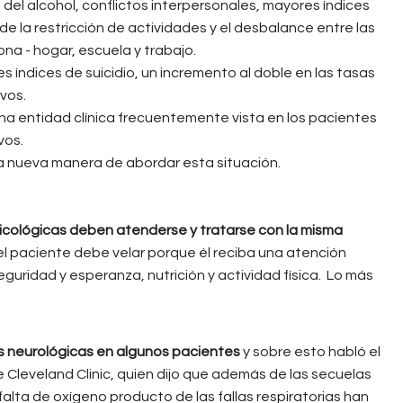
del alcohol, conflictos interpersonales, mayores índices
e la restricción de actividades y el desbalance entre las
na - hogar, escuela y trabajo.
s índices de suicidio, un incremento al doble en las tasas
ivos.
na entidad clínica frecuentemente vista en los pacientes
vos.
a nueva manera de abordar esta situación.
sicológicas deben atenderse y tratarse con la misma
el paciente debe velar porque él reciba una atención
uridad y esperanza, nutrición y actividad física. Lo más
s neurológicas en algunos pacientes
y sobre esto habló el
Cleveland Clinic, quien dijo que además de las secuelas
falta de oxígeno producto de las fallas respiratorias han