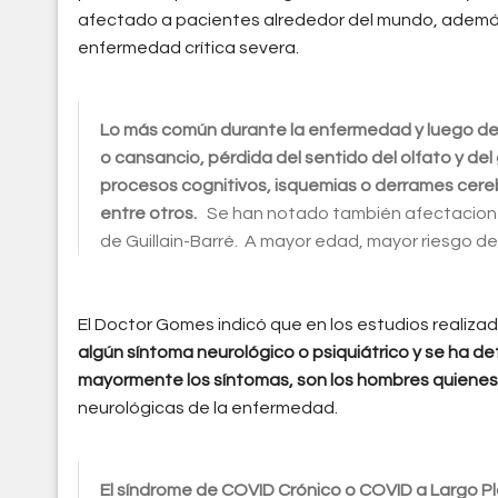
afectado a pacientes alrededor del mundo, ademá
enfermedad crítica severa.
Lo más común durante la enfermedad y luego de l
o cansancio, pérdida del sentido del olfato y de
procesos cognitivos, isquemias o derrames cerebra
entre otros.
Se han notado también afectaciones
de Guillain-Barré. A mayor edad, mayor riesgo de
El Doctor Gomes indicó que en los estudios realiza
algún síntoma neurológico o psiquiátrico y se ha d
mayormente los síntomas, son los hombres quienes
neurológicas de la enfermedad.
El síndrome de COVID Crónico o COVID a Largo P