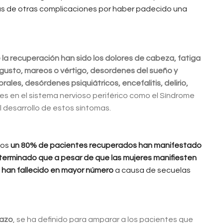
s de otras complicaciones por haber padecido una
a recuperación han sido los dolores de cabeza, fatiga
l gusto, mareos o vértigo, desordenes del sueño y
les, desórdenes psiquiátricos, encefalitis, delirio,
 en el sistema nervioso periférico como el Síndrome
l desarrollo de estos síntomas.
dos
un 80% de pacientes recuperados han manifestado
eterminado que a pesar de que las mujeres manifiesten
 han fallecido en mayor número
a causa de secuelas
lazo
, se ha definido para amparar a los pacientes que