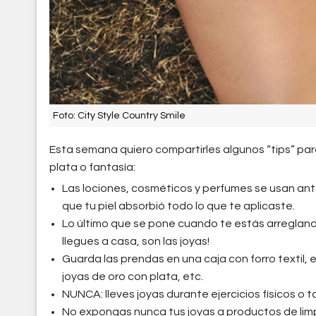
Foto: City Style Country Smile
Esta semana quiero compartirles algunos “tips” pa
plata o fantasía:
Las lociones, cosméticos y perfumes se usan ant
que tu piel absorbió todo lo que te aplicaste.
Lo último que se pone cuando te estás arreglando
llegues a casa, son las joyas!
Guarda las prendas en una caja con forro textil,
joyas de oro con plata, etc.
NUNCA: lleves joyas durante ejercicios físicos o 
No expongas nunca tus joyas a productos de lim