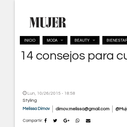
Pasar al contenido principal
INICIO
MODA
BEAUTY
BIENESTA
14 consejos para c
Lun, 10/26/2015 - 18:58
Styling
Melissa Dimov
dimov.melissa@gmail.com
@Muj
Compartir: