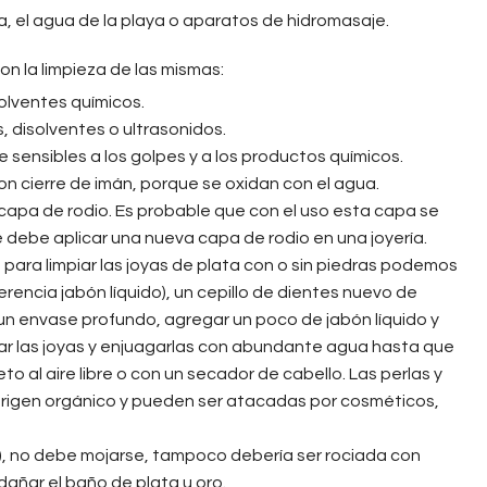
a, el agua de la playa o aparatos de hidromasaje.
n la limpieza de las mismas:
olventes químicos.
 disolventes o ultrasonidos.
sensibles a los golpes y a los productos químicos.
on cierre de imán, porque se oxidan con el agua.
 capa de rodio. Es probable que con el uso esta capa se
 debe aplicar una nueva capa de rodio en una joyería.
o para limpiar las joyas de plata con o sin piedras podemos
ferencia jabón líquido), un cepillo de dientes nuevo de
 un envase profundo, agregar un poco de jabón líquido y
mpiar las joyas y enjuagarlas con abundante agua hasta que
o al aire libre o con un secador de cabello. Las perlas y
origen orgánico y pueden ser atacadas por cosméticos,
ed), no debe mojarse, tampoco debería ser rociada con
dañar el baño de plata u oro.