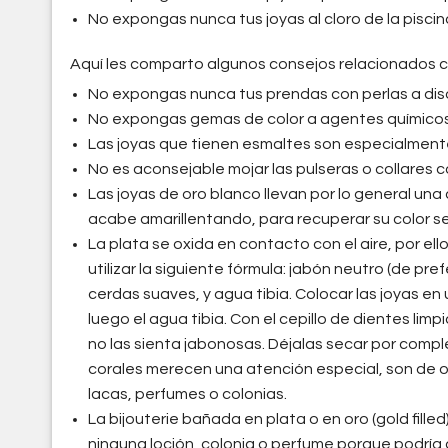
No expongas nunca tus joyas al cloro de la piscin
Aquí les comparto algunos consejos relacionados co
No expongas nunca tus prendas con perlas a dis
No expongas gemas de color a agentes químicos,
Las joyas que tienen esmaltes son especialmente 
No es aconsejable mojar las pulseras o collares c
Las joyas de oro blanco llevan por lo general una
acabe amarillentando, para recuperar su color se
La plata se oxida en contacto con el aire, por ell
utilizar la siguiente fórmula: jabón neutro (de pre
cerdas suaves, y agua tibia. Colocar las joyas en
luego el agua tibia. Con el cepillo de dientes li
no las sienta jabonosas. Déjalas secar por complet
corales merecen una atención especial, son de 
lacas, perfumes o colonias.
La bijouterie bañada en plata o en oro (gold fill
ninguna loción, colonia o perfume porque podría 