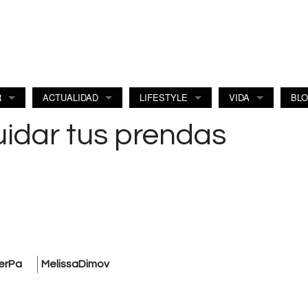
R
ACTUALIDAD
LIFESTYLE
VIDA
BL
uidar tus prendas
erPa
MelissaDimov