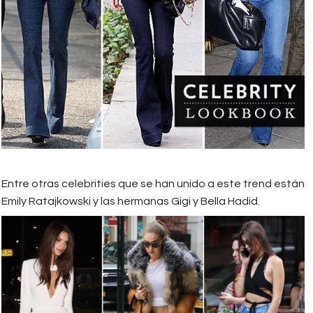
Entre otras celebrities que se han unido a este trend están
Emily Ratajkowski y las hermanas Gigi y Bella Hadid.
032417-celeb-flare-jeans-lead-
2000.jpg