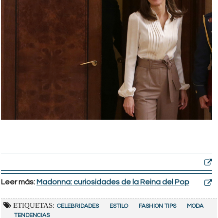
Leer más:
Madonna: curiosidades de la Reina del Pop
ETIQUETAS:
CELEBRIDADES
ESTILO
FASHION TIPS
MODA
TENDENCIAS