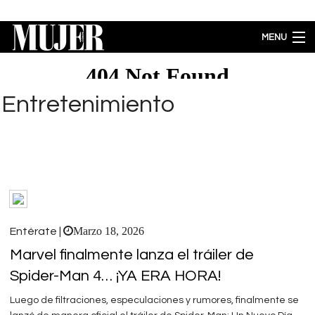
Pasar al contenido principal
MENU
MODA
BELLEZA
Entretenimiento
BIENESTAR
ACTUALIDAD
LIFESTYLE
PARA PADRES
ENTRETENIMIENTO
EMPODERAMIENTO
Brecha salarial por género se ubica en 5.77% a favor de los hombres
Marzo 18, 2026
Entérate |
Marvel finalmente lanza el tráiler de
Spider-Man 4… ¡YA ERA HORA!
Luego de filtraciones, especulaciones y rumores, finalmente se