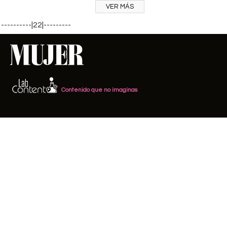
VER MÁS
----------|22|---------
Contenido que no imaginas