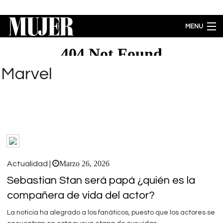
Pasar al contenido principal
MENU
MODA
BELLEZA
Marvel
BIENESTAR
ACTUALIDAD
LIFESTYLE
PARA PADRES
ENTRETENIMIENTO
EMPODERAMIENTO
Brecha salarial por género se ubica en 5.77% a favor de los hombres
Marzo 26, 2026
Actualidad |
Sebastian Stan será papá ¿quién es la
compañera de vida del actor?
La noticia ha alegrado a los fanáticos, puesto que los actores se