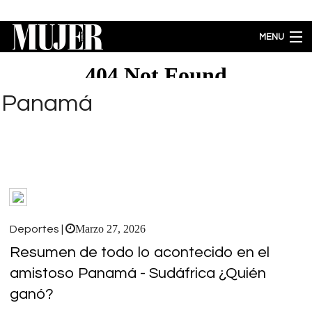
Pasar al contenido principal
MENU
MODA
BELLEZA
Panamá
BIENESTAR
ACTUALIDAD
LIFESTYLE
PARA PADRES
ENTRETENIMIENTO
EMPODERAMIENTO
Brecha salarial por género se ubica en 5.77% a favor de los hombres
Marzo 27, 2026
Deportes |
Resumen de todo lo acontecido en el
amistoso Panamá - Sudáfrica ¿Quién
ganó?