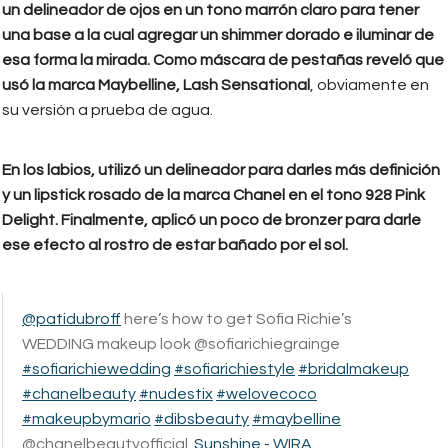
un delineador de ojos en un tono marrón claro para tener
una base a la cual agregar un shimmer dorado e iluminar de
esa forma la mirada. Como máscara de pestañas reveló que
usó la marca Maybelline, Lash Sensational
, obviamente en
su versión a prueba de agua.
En los labios, utilizó un delineador para darles más definición
y un lipstick rosado de la marca Chanel en el tono 928 Pink
Delight. Finalmente, aplicó un poco de bronzer para darle
ese efecto al rostro de estar bañado por el sol.
@patidubroff
here’s how to get Sofia Richie’s
WEDDING makeup look @sofiarichiegrainge
#sofiarichiewedding
#sofiarichiestyle
#bridalmakeup
#chanelbeauty
#nudestix
#welovecoco
#makeupbymario
#dibsbeauty
#maybelline
@chanelbeautyofficial
Sunshine - WIRA