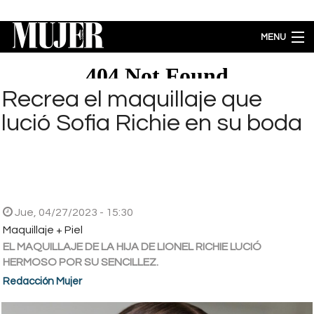
Pasar al contenido principal
MENU
MODA
BELLEZA
Recrea el maquillaje que
BIENESTAR
lució Sofia Richie en su boda
ACTUALIDAD
LIFESTYLE
PARA PADRES
ENTRETENIMIENTO
EMPODERAMIENTO
Jue, 04/27/2023 - 15:30
Brecha salarial por género se ubica en 5.77% a favor de los hombres
Maquillaje + Piel
EL MAQUILLAJE DE LA HIJA DE LIONEL RICHIE LUCIÓ
HERMOSO POR SU SENCILLEZ.
Redacción Mujer