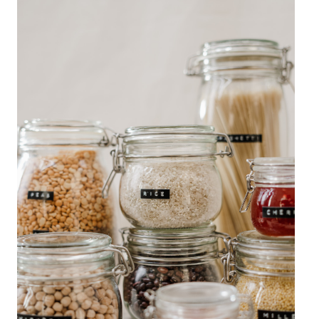
cereales_y_granos.jpg