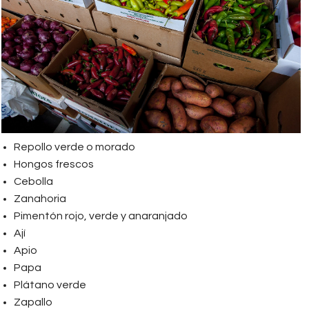
Repollo verde o morado
Hongos frescos
Cebolla
Zanahoria
Pimentón rojo, verde y anaranjado
Ají
Apio
Papa
Plátano verde
Zapallo