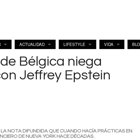
R
ACTUALIDAD
LIFESTYLE
VIDA
BL
 de Bélgica niega
on Jeffrey Epstein
N LA NOTA DIFUNDIDA QUE CUANDO HACÍA PRÁCTICAS EN
ANCIERO DE NUEVA YORK HACE DÉCADAS.