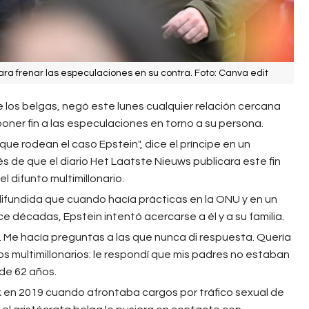
ra frenar las especulaciones en su contra. Foto: Canva edit
e los belgas, negó este lunes cualquier relación cercana
 poner fin a las especulaciones en torno a su persona.
que rodean el caso Epstein", dice el príncipe en un
 de que el diario Het Laatste Nieuws publicara este fin
difunto multimillonario.
 difundida que cuando hacía prácticas en la ONU y en un
e décadas, Epstein intentó acercarse a él y a su familia.
 Me hacía preguntas a las que nunca di respuesta. Quería
s multimillonarios: le respondí que mis padres no estaban
 de 62 años.
k en 2019 cuando afrontaba cargos por tráfico sexual de