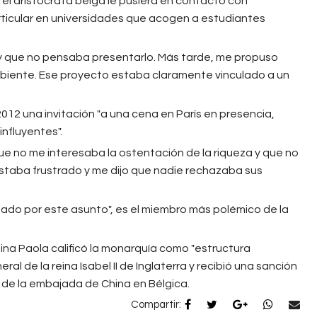
 el aristócrata belga le pusiera en contacto con
articular en universidades que acogen a estudiantes
y que no pensaba presentarlo. Más tarde, me propuso
ambiente. Ese proyecto estaba claramente vinculado a un
12 una invitación "a una cena en París en presencia,
influyentes".
ue no me interesaba la ostentación de la riqueza y que no
Estaba frustrado y me dijo que nadie rechazaba sus
estado por este asunto", es el miembro más polémico de la
 reina Paola calificó la monarquía como "estructura
ral de la reina Isabel II de Inglaterra y recibió una sanción
o de la embajada de China en Bélgica.
Compartir: