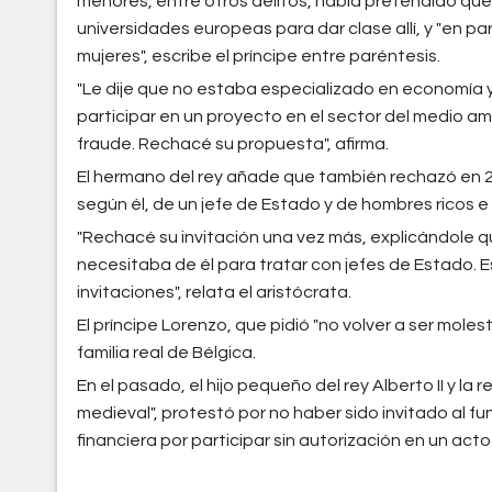
menores, entre otros delitos, había pretendido que
universidades europeas para dar clase allí, y "en p
mujeres", escribe el príncipe entre paréntesis.
"Le dije que no estaba especializado en economía 
participar en un proyecto en el sector del medio 
fraude. Rechacé su propuesta", afirma.
El hermano del rey añade que también rechazó en 20
según él, de un jefe de Estado y de hombres ricos e 
"Rechacé su invitación una vez más, explicándole q
necesitaba de él para tratar con jefes de Estado. 
invitaciones", relata el aristócrata.
El príncipe Lorenzo, que pidió "no volver a ser mol
familia real de Bélgica.
En el pasado, el hijo pequeño del rey Alberto II y la
medieval", protestó por no haber sido invitado al fune
financiera por participar sin autorización en un act