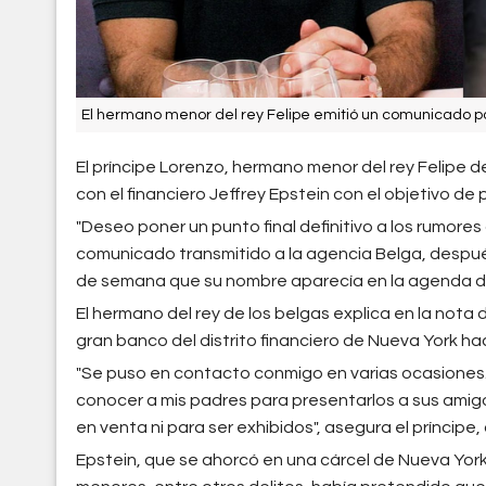
El hermano menor del rey Felipe emitió un comunicado pa
El príncipe Lorenzo, hermano menor del rey Felipe d
con el financiero Jeffrey Epstein con el objetivo de
"Deseo poner un punto final definitivo a los rumores 
comunicado transmitido a la agencia Belga, después
de semana que su nombre aparecía en la agenda del 
El hermano del rey de los belgas explica en la nota
gran banco del distrito financiero de Nueva York hac
"Se puso en contacto conmigo en varias ocasiones.
conocer a mis padres para presentarlos a sus amigo
en venta ni para ser exhibidos", asegura el príncipe,
Epstein, que se ahorcó en una cárcel de Nueva Yor